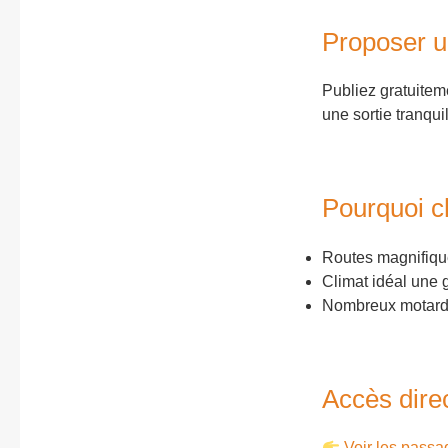
Proposer u
Publiez gratuitem
une sortie tranqui
Pourquoi c
Routes magnifiqu
Climat idéal une 
Nombreux motards
Accès dire
Voir les pass