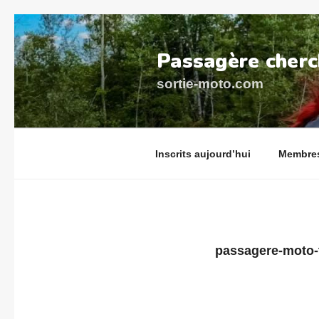
Aller
au
Passagère cherc
contenu
principal
sortie-moto.com
Inscrits aujourd’hui
Membres
passagere-moto-