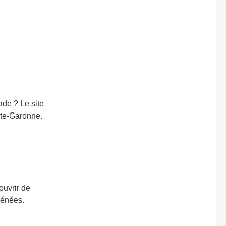
de ? Le site
ute-Garonne.
uvrir de
rénées.