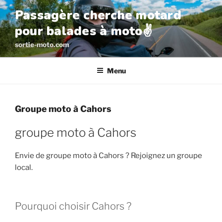
Aller
Passagère cherche motard
au
pour balades à moto✌️
contenu
principal
sortie-moto.com
Menu
Groupe moto à Cahors
groupe moto à Cahors
Envie de groupe moto à Cahors ? Rejoignez un groupe
local.
Pourquoi choisir Cahors ?