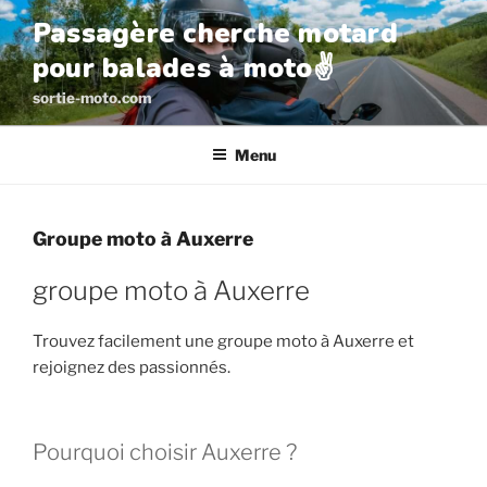
Aller
Passagère cherche motard
au
pour balades à moto✌️
contenu
principal
sortie-moto.com
Menu
Groupe moto à Auxerre
groupe moto à Auxerre
Trouvez facilement une groupe moto à Auxerre et
rejoignez des passionnés.
Pourquoi choisir Auxerre ?