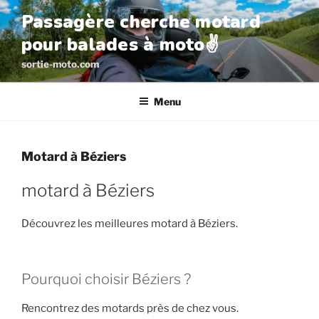
Aller
Passagère cherche motard
au
pour balades à moto✌️
contenu
principal
sortie-moto.com
Menu
Motard à Béziers
motard à Béziers
Découvrez les meilleures motard à Béziers.
Pourquoi choisir Béziers ?
Rencontrez des motards près de chez vous.