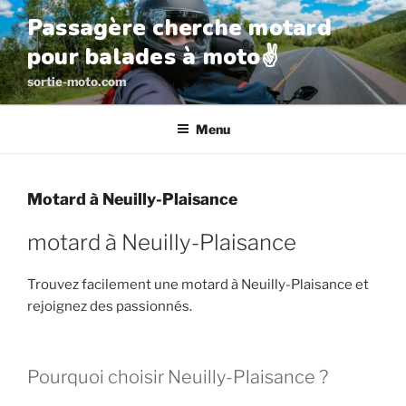
Aller
Passagère cherche motard
au
pour balades à moto✌️
contenu
principal
sortie-moto.com
Menu
Motard à Neuilly-Plaisance
motard à Neuilly-Plaisance
Trouvez facilement une motard à Neuilly-Plaisance et
rejoignez des passionnés.
Pourquoi choisir Neuilly-Plaisance ?