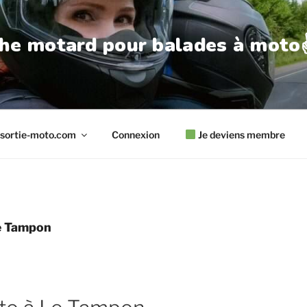
he motard pour balades à moto✌
sortie-moto.com
Connexion
Je deviens membre
e Tampon