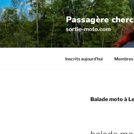
Aller
au
Passagère cherc
contenu
principal
sortie-moto.com
Inscrits aujourd’hui
Membres 
Balade moto à L