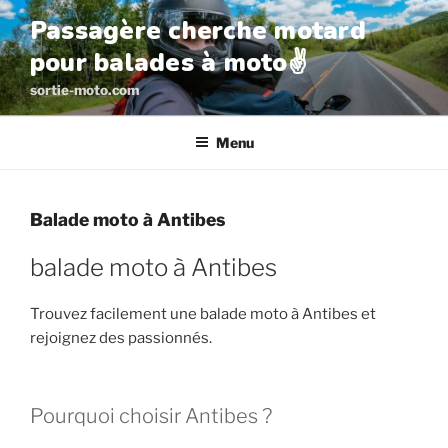
Aller
Passagère cherche motard
au
pour balades à moto✌️
contenu
principal
sortie-moto.com
Menu
Balade moto à Antibes
balade moto à Antibes
Trouvez facilement une balade moto à Antibes et
rejoignez des passionnés.
Pourquoi choisir Antibes ?