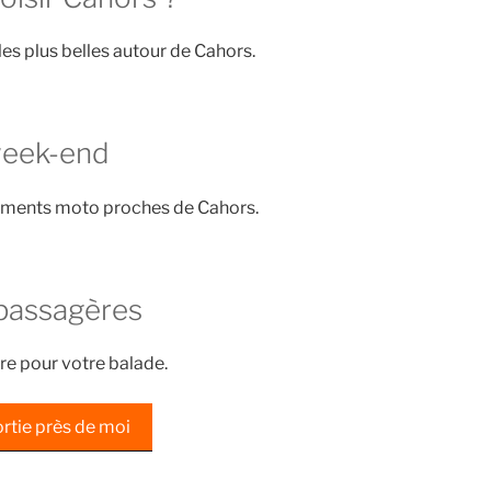
les plus belles autour de Cahors.
week-end
ements moto proches de Cahors.
passagères
re pour votre balade.
rtie près de moi