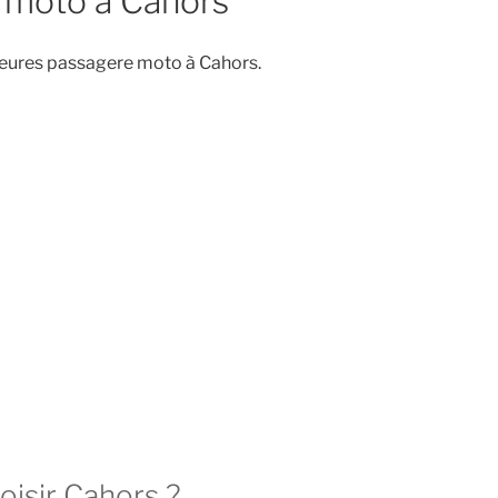
 moto à Cahors
leures passagere moto à Cahors.
oisir Cahors ?