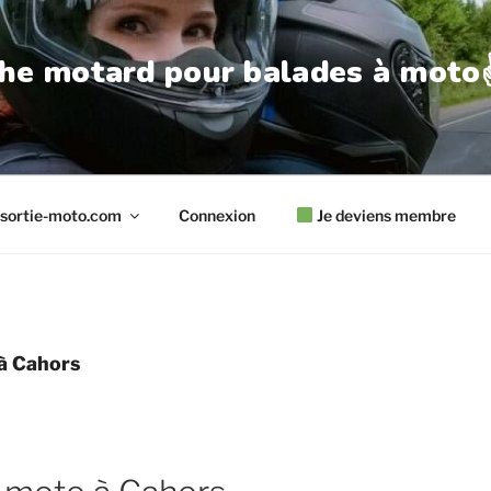
he motard pour balades à moto✌
sortie-moto.com
Connexion
Je deviens membre
à Cahors