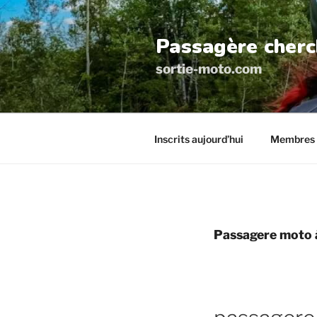
Aller
au
Passagère cherc
contenu
principal
sortie-moto.com
Inscrits aujourd’hui
Membres 
Passagere moto 