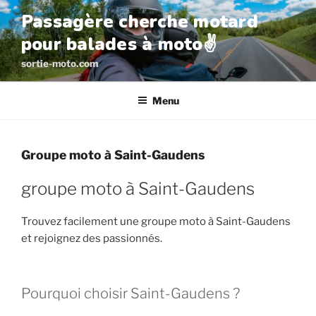
Aller
Passagère cherche motard
au
pour balades à moto✌️
contenu
principal
sortie-moto.com
Menu
Groupe moto à Saint-Gaudens
groupe moto à Saint-Gaudens
Trouvez facilement une groupe moto à Saint-Gaudens
et rejoignez des passionnés.
Pourquoi choisir Saint-Gaudens ?