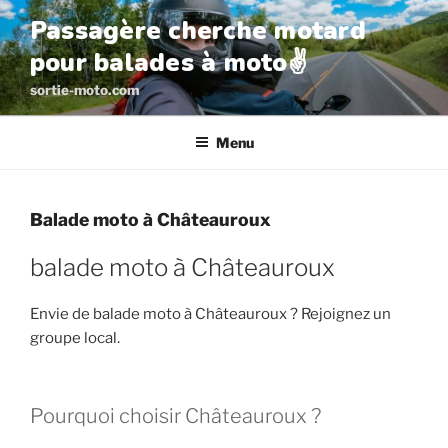
Aller
Passagère cherche motard
au
pour balades à moto✌️
contenu
principal
sortie-moto.com
Menu
Balade moto à Châteauroux
balade moto à Châteauroux
Envie de balade moto à Châteauroux ? Rejoignez un
groupe local.
Pourquoi choisir Châteauroux ?