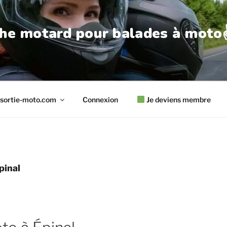
he motard pour balades à moto✌
sortie-moto.com
Connexion
Je deviens membre
pinal