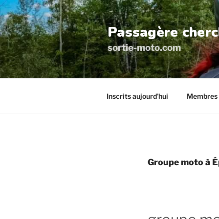
Aller
au
Passagère cherc
contenu
principal
sortie-moto.com
Inscrits aujourd’hui
Membres 
Groupe moto à É