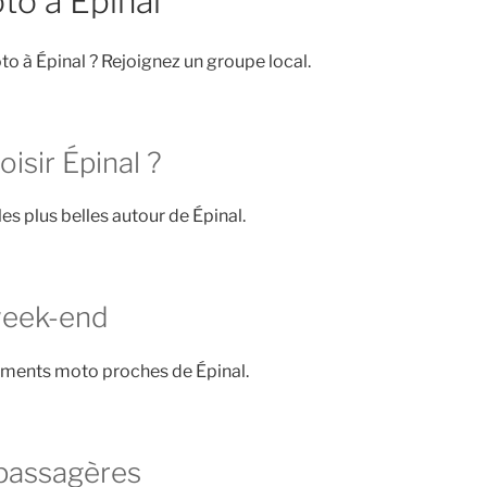
to à Épinal
o à Épinal ? Rejoignez un groupe local.
isir Épinal ?
les plus belles autour de Épinal.
week-end
ements moto proches de Épinal.
passagères