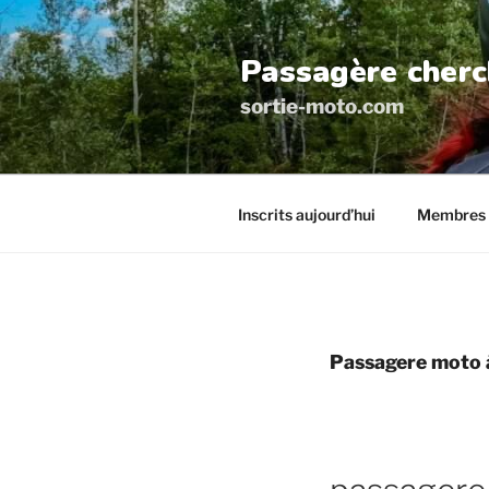
Aller
au
Passagère cherc
contenu
principal
sortie-moto.com
Inscrits aujourd’hui
Membres 
Passagere moto 