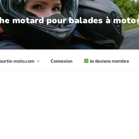
he motard pour balades à moto✌
sortie-moto.com
Connexion
Je deviens membre