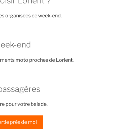
isir Lorient ?
ies organisées ce week-end.
week-end
ements moto proches de Lorient.
passagères
re pour votre balade.
rtie près de moi