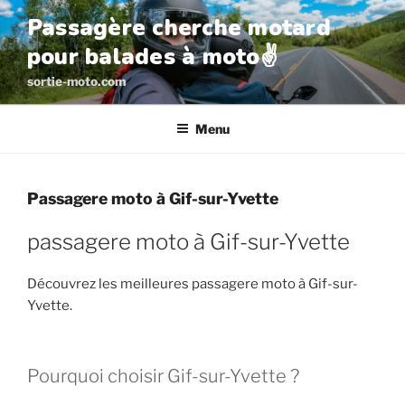
Aller
Passagère cherche motard
au
pour balades à moto✌️
contenu
principal
sortie-moto.com
Menu
Passagere moto à Gif-sur-Yvette
passagere moto à Gif-sur-Yvette
Découvrez les meilleures passagere moto à Gif-sur-
Yvette.
Pourquoi choisir Gif-sur-Yvette ?