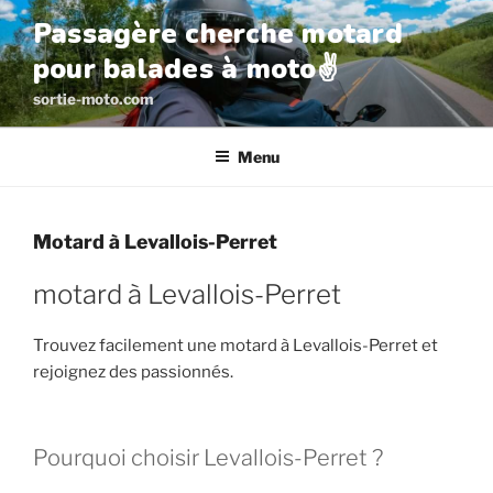
Aller
Passagère cherche motard
au
pour balades à moto✌️
contenu
principal
sortie-moto.com
Menu
Motard à Levallois-Perret
motard à Levallois-Perret
Trouvez facilement une motard à Levallois-Perret et
rejoignez des passionnés.
Pourquoi choisir Levallois-Perret ?