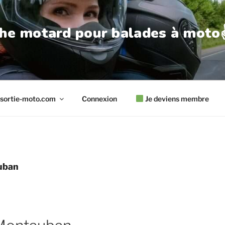
he motard pour balades à moto✌
sortie-moto.com
Connexion
Je deviens membre
uban