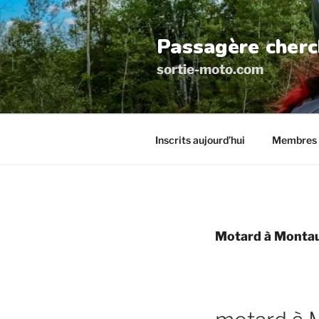
Aller
au
Passagère cherc
contenu
principal
sortie-moto.com
Inscrits aujourd’hui
Membres 
Motard à Monta