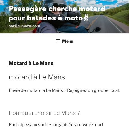
Aller
Passagère cherche motard
au
pour balades à moto✌️
contenu
principal
sortie-moto.com
Menu
Motard à Le Mans
motard à Le Mans
Envie de motard à Le Mans ? Rejoignez un groupe local.
Pourquoi choisir Le Mans ?
Participez aux sorties organisées ce week-end.