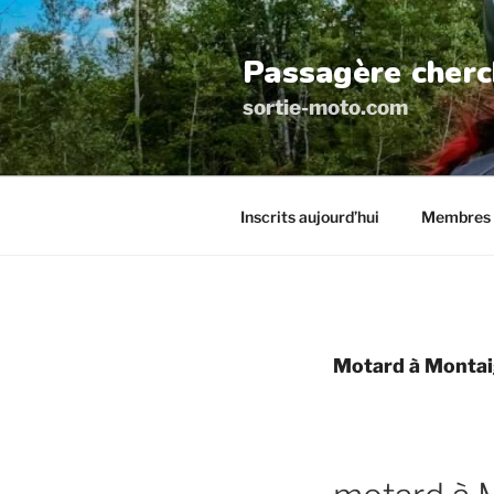
Aller
au
Passagère cherc
contenu
principal
sortie-moto.com
Inscrits aujourd’hui
Membres 
Motard à Monta