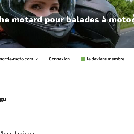
he motard pour balades à moto✌
sortie-moto.com
Connexion
Je deviens membre
igu