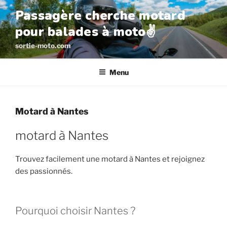
Aller
Passagère cherche motard
au
pour balades à moto✌️
contenu
principal
sortie-moto.com
Menu
Motard à Nantes
motard à Nantes
Trouvez facilement une motard à Nantes et rejoignez
des passionnés.
Pourquoi choisir Nantes ?