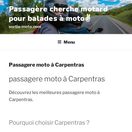
Aller
Passagère cherche motard
au
pour balades à moto✌️
contenu
principal
sortie-moto.com
Menu
Passagere moto à Carpentras
passagere moto à Carpentras
Découvrez les meilleures passagere moto à
Carpentras.
Pourquoi choisir Carpentras ?