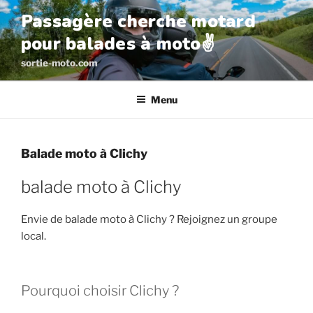
Aller
Passagère cherche motard
au
pour balades à moto✌️
contenu
principal
sortie-moto.com
Menu
Balade moto à Clichy
balade moto à Clichy
Envie de balade moto à Clichy ? Rejoignez un groupe
local.
Pourquoi choisir Clichy ?