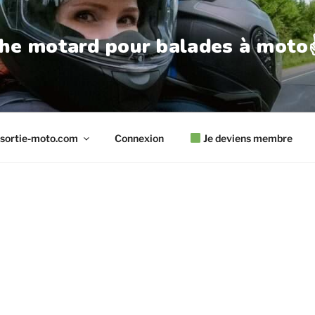
he motard pour balades à moto✌
sortie-moto.com
Connexion
Je deviens membre