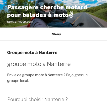
Aller
Passagère cherche motard
au
pour balades à moto✌️
contenu
principal
sortie-moto.com
Menu
Groupe moto à Nanterre
groupe moto à Nanterre
Envie de groupe moto à Nanterre ? Rejoignez un
groupe local.
Pourquoi choisir Nanterre ?