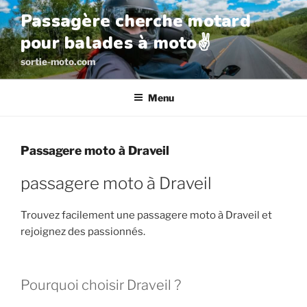
Aller
Passagère cherche motard
au
pour balades à moto✌️
contenu
principal
sortie-moto.com
Menu
Passagere moto à Draveil
passagere moto à Draveil
Trouvez facilement une passagere moto à Draveil et
rejoignez des passionnés.
Pourquoi choisir Draveil ?