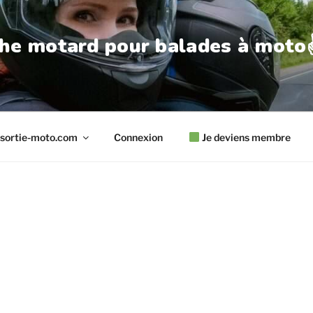
he motard pour balades à moto✌
sortie-moto.com
Connexion
Je deviens membre