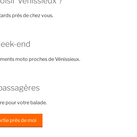
isir Vénissieux ?
ards près de chez vous.
week-end
ements moto proches de Vénissieux.
passagères
re pour votre balade.
rtie près de moi