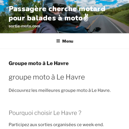
Aller
Passagère cherche motard
au
pour balades à moto✌️
contenu
principal
sortie-moto.com
Menu
Groupe moto à Le Havre
groupe moto à Le Havre
Découvrez les meilleures groupe moto à Le Havre.
Pourquoi choisir Le Havre ?
Participez aux sorties organisées ce week-end.