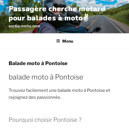
Aller
Passagère cherche motard
au
pour balades à moto✌️
contenu
principal
sortie-moto.com
Menu
Balade moto à Pontoise
balade moto à Pontoise
Trouvez facilement une balade moto à Pontoise et
rejoignez des passionnés.
Pourquoi choisir Pontoise ?