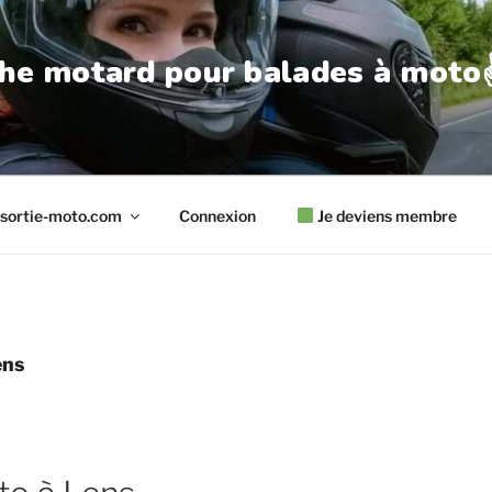
he motard pour balades à moto✌
sortie-moto.com
Connexion
Je deviens membre
ens