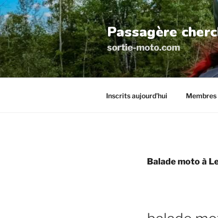
Aller
au
Passagère cherc
contenu
principal
sortie-moto.com
Inscrits aujourd’hui
Membres 
Balade moto à L