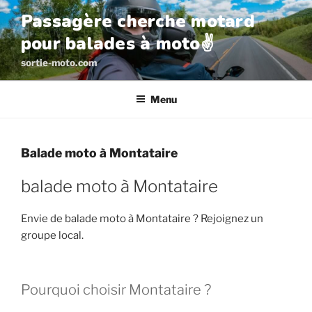
Aller
Passagère cherche motard
au
pour balades à moto✌️
contenu
principal
sortie-moto.com
Menu
Balade moto à Montataire
balade moto à Montataire
Envie de balade moto à Montataire ? Rejoignez un
groupe local.
Pourquoi choisir Montataire ?