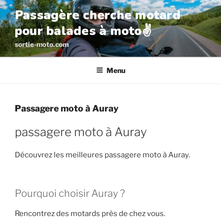
Aller
Passagère cherche motard
au
pour balades à moto✌️
contenu
principal
sortie-moto.com
Menu
Passagere moto à Auray
passagere moto à Auray
Découvrez les meilleures passagere moto à Auray.
Pourquoi choisir Auray ?
Rencontrez des motards près de chez vous.