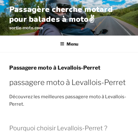
Aller
Passagère cherche motard
au
pour balades à moto✌️
contenu
principal
sortie-moto.com
Menu
Passagere moto à Levallois-Perret
passagere moto à Levallois-Perret
Découvrez les meilleures passagere moto à Levallois-
Perret.
Pourquoi choisir Levallois-Perret ?