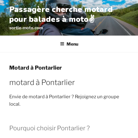
Aller
Passagère cherche motard
au
pour balades à moto✌️
contenu
principal
sortie-moto.com
Menu
Motard à Pontarlier
motard à Pontarlier
Envie de motard à Pontarlier ? Rejoignez un groupe
local.
Pourquoi choisir Pontarlier ?