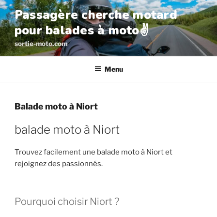
Aller
Passagère cherche motard
au
pour balades à moto✌️
contenu
principal
sortie-moto.com
Menu
Balade moto à Niort
balade moto à Niort
Trouvez facilement une balade moto à Niort et
rejoignez des passionnés.
Pourquoi choisir Niort ?