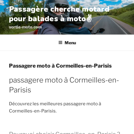
Aller
Passagère cherche motard
au
pour balades à moto✌️
contenu
principal
sortie-moto.com
Menu
Passagere moto à Cormeilles-en-Parisis
passagere moto à Cormeilles-en-
Parisis
Découvrez les meilleures passagere moto à
Cormeilles-en-Parisis.