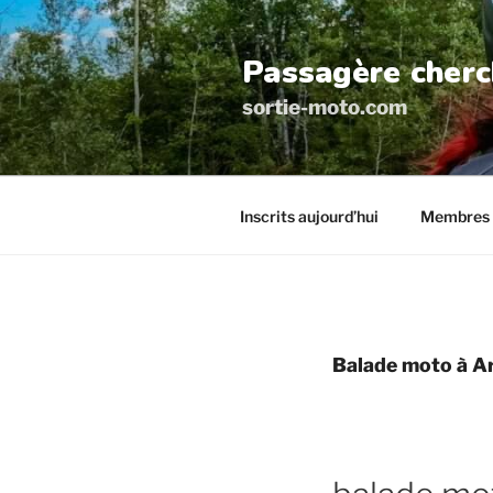
Aller
au
Passagère cherc
contenu
principal
sortie-moto.com
Inscrits aujourd’hui
Membres 
Balade moto à Ar