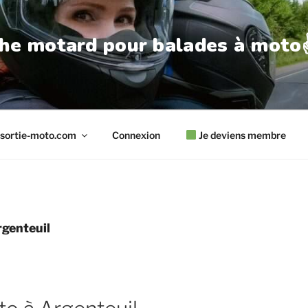
he motard pour balades à moto✌
sortie-moto.com
Connexion
Je deviens membre
genteuil