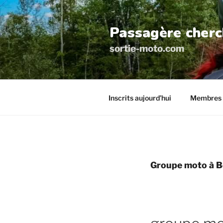
Aller
au
Passagère cherc
contenu
principal
sortie-moto.com
Inscrits aujourd’hui
Membres 
Groupe moto à B