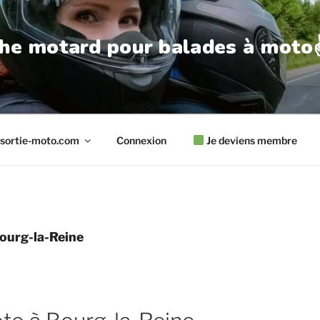
he motard pour balades à moto✌
sortie-moto.com
Connexion
Je deviens membre
ourg-la-Reine