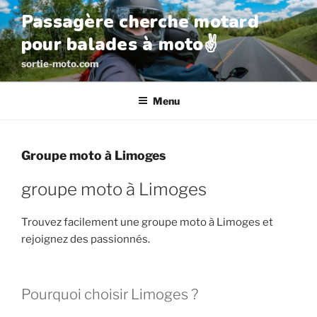
Aller
Passagère cherche motard
au
pour balades à moto✌️
contenu
principal
sortie-moto.com
Menu
Groupe moto à Limoges
groupe moto à Limoges
Trouvez facilement une groupe moto à Limoges et
rejoignez des passionnés.
Pourquoi choisir Limoges ?