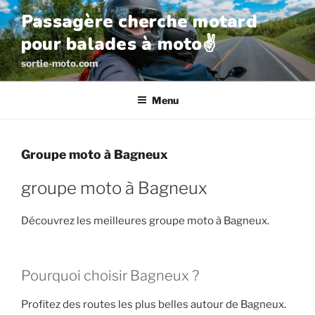
Aller
Passagère cherche motard
au
pour balades à moto✌️
contenu
principal
sortie-moto.com
Menu
Groupe moto à Bagneux
groupe moto à Bagneux
Découvrez les meilleures groupe moto à Bagneux.
Pourquoi choisir Bagneux ?
Profitez des routes les plus belles autour de Bagneux.