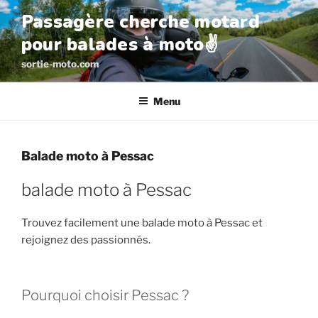
Aller
Passagère cherche motard
au
pour balades à moto✌️
contenu
principal
sortie-moto.com
Menu
Balade moto à Pessac
balade moto à Pessac
Trouvez facilement une balade moto à Pessac et
rejoignez des passionnés.
Pourquoi choisir Pessac ?