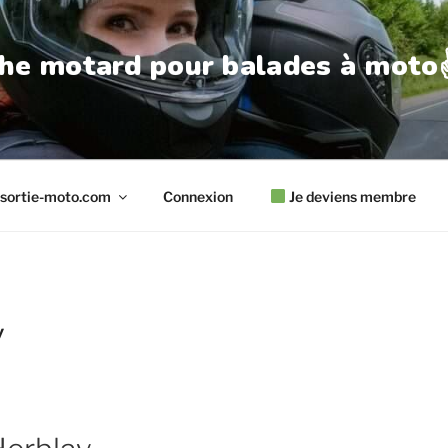
he motard pour balades à moto✌
sortie-moto.com
Connexion
Je deviens membre
y