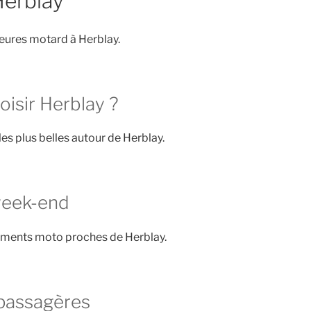
Herblay
eures motard à Herblay.
oisir Herblay ?
les plus belles autour de Herblay.
week-end
ements moto proches de Herblay.
passagères