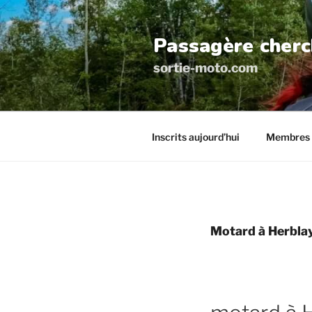
Aller
au
Passagère cherc
contenu
principal
sortie-moto.com
Inscrits aujourd’hui
Membres 
Motard à Herbla