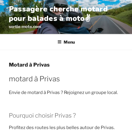
Aller
Passagère cherche motard
au
pour balades à moto✌️
contenu
principal
sortie-moto.com
Menu
Motard à Privas
motard à Privas
Envie de motard à Privas ? Rejoignez un groupe local.
Pourquoi choisir Privas ?
Profitez des routes les plus belles autour de Privas.