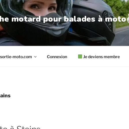
he motard pour balades à moto✌
sortie-moto.com
Connexion
Je deviens membre
ains