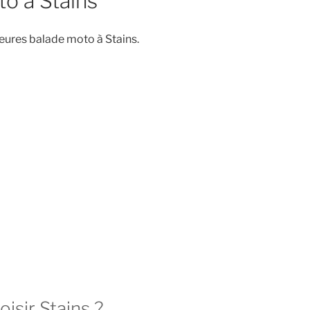
o à Stains
eures balade moto à Stains.
isir Stains ?