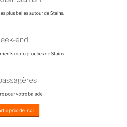
les plus belles autour de Stains.
week-end
ements moto proches de Stains.
passagères
re pour votre balade.
rtie près de moi