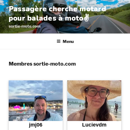
Aller
Passagère cherche motard
au
pour balades à moto✌️
contenu
principal
sortie-moto.com
Menu
Membres sortie-moto.com
jmj06
Lucievdm