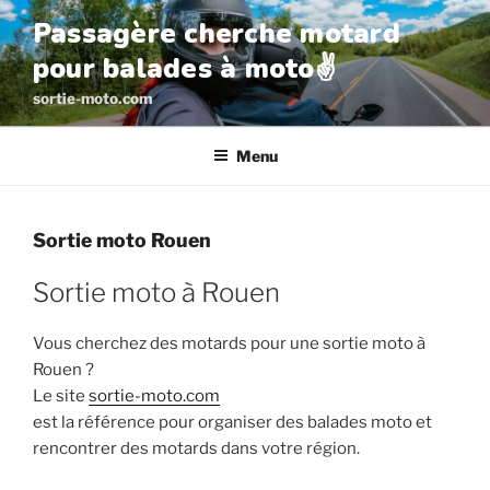
Aller
Passagère cherche motard
au
pour balades à moto✌️
contenu
principal
sortie-moto.com
Menu
Sortie moto Rouen
Sortie moto à Rouen
Vous cherchez des motards pour une sortie moto à
Rouen ?
Le site
sortie-moto.com
est la référence pour organiser des balades moto et
rencontrer des motards dans votre région.