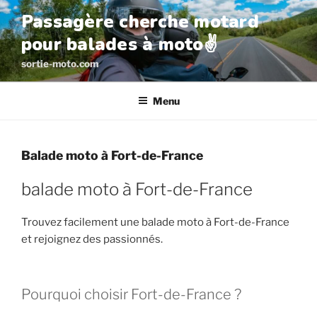
Aller
Passagère cherche motard
au
pour balades à moto✌️
contenu
principal
sortie-moto.com
Menu
Balade moto à Fort-de-France
balade moto à Fort-de-France
Trouvez facilement une balade moto à Fort-de-France
et rejoignez des passionnés.
Pourquoi choisir Fort-de-France ?