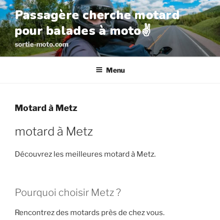
Aller
Passagère cherche motard
au
pour balades à moto✌️
contenu
principal
sortie-moto.com
Menu
Motard à Metz
motard à Metz
Découvrez les meilleures motard à Metz.
Pourquoi choisir Metz ?
Rencontrez des motards près de chez vous.