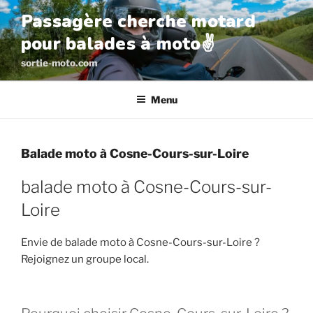
Aller
Passagère cherche motard
au
pour balades à moto✌️
contenu
principal
sortie-moto.com
Menu
Balade moto à Cosne-Cours-sur-Loire
balade moto à Cosne-Cours-sur-
Loire
Envie de balade moto à Cosne-Cours-sur-Loire ?
Rejoignez un groupe local.