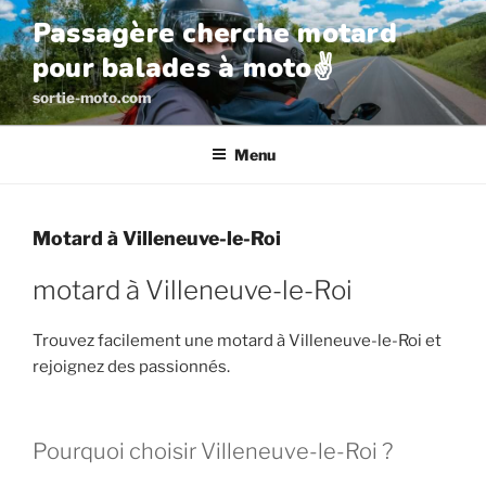
Aller
Passagère cherche motard
au
pour balades à moto✌️
contenu
principal
sortie-moto.com
Menu
Motard à Villeneuve-le-Roi
motard à Villeneuve-le-Roi
Trouvez facilement une motard à Villeneuve-le-Roi et
rejoignez des passionnés.
Pourquoi choisir Villeneuve-le-Roi ?