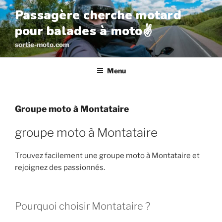
Aller
Passagère cherche motard
au
pour balades à moto✌️
contenu
principal
sortie-moto.com
Menu
Groupe moto à Montataire
groupe moto à Montataire
Trouvez facilement une groupe moto à Montataire et
rejoignez des passionnés.
Pourquoi choisir Montataire ?