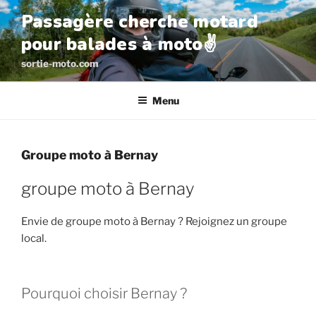
Aller
Passagère cherche motard
au
pour balades à moto✌️
contenu
principal
sortie-moto.com
Menu
Groupe moto à Bernay
groupe moto à Bernay
Envie de groupe moto à Bernay ? Rejoignez un groupe
local.
Pourquoi choisir Bernay ?